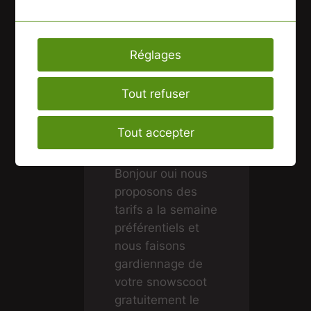
Bonjour,
Louez vous des
snowscoot à la
Réglages
semaine ?
Tout refuser
piv
Tout accepter
16 janvier 2026
Bonjour oui nous
proposons des
tarifs a la semaine
préférentiels et
nous faisons
gardiennage de
votre snowscoot
gratuitement le