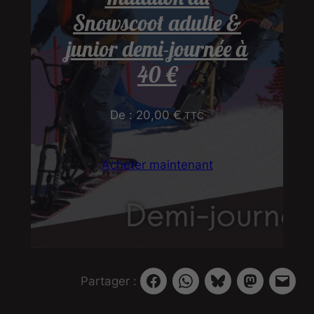
Snowscoot adulte &
junior demi-journée à
40 €
De :
20,00
€
TTC
Acheter maintenant
Partager :