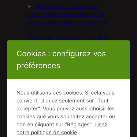
←
Précédente :
Laissez vos
boards être transportées par le
duo housses Centsix Snowscoot
!
Suivante :
Snowscoot Tour 2026
à Super-Besse
→
Cookies : configurez vos
Commentaires
préférences
2 réponses à « Initiation +
Location demi-journée au
Nous utilisons des cookies. Si cela vous
snowscoot ! »
convient, cliquez seulement sur "Tout
accepter". Vous pouvez aussi choisir les
Frédéric Charbit
cookies que vous souhaitez accepter ou
15 janvier 2026
non en cliquant sur "Réglages".
Lisez
notre politique de cookie