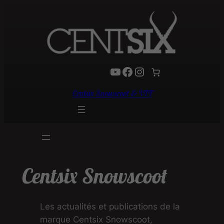
Aller
au
contenu
YouTube
Facebook
Instagram
Centsix Snowscoot & VTT
Centsix Snowscoot
Les actualités et publications de la
marque Centsix Snowscoot,