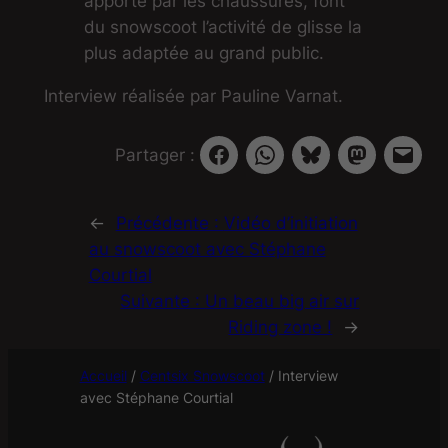
apporté par les chaussures, font
du snowscoot l’activité de glisse la
plus adaptée au grand public.
Interview réalisée par Pauline Varnat.
Partager :
←
Précédente :
Vidéo d’initiation
au snowscoot avec Stéphane
Courtial
Suivante :
Un beau big air sur
Riding zone !
→
Accueil
/
Centsix Snowscoot
/
Interview
avec Stéphane Courtial