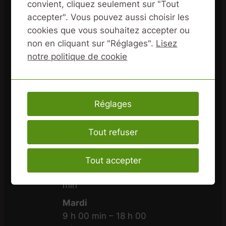
convient, cliquez seulement sur "Tout
accepter". Vous pouvez aussi choisir les
cookies que vous souhaitez accepter ou
non en cliquant sur "Réglages".
Lisez
Horaires du Mag’ à
notre politique de cookie
Super-Besse
Du 20 juin 2026 au 13
septembre 2026 nous
Réglages
vous accueillons à
Super-Besse aux
Tout refuser
horaires suivants :
Lundi
Tout accepter
9 h 00 min – 18 h 00
min
Mardi
9 h 00 min – 18 h 00