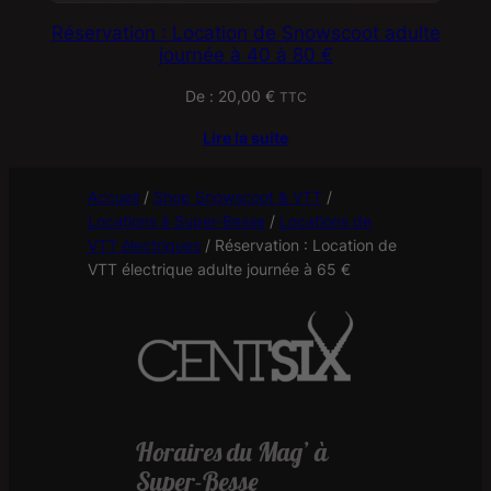
Réservation : Location de Snowscoot adulte
journée à 40 à 80 €
De :
20,00
€
TTC
Lire la suite
Accueil
/
Shop Snowscoot & VTT
/
Locations à Super-Besse
/
Locations de
VTT électriques
/
Réservation : Location de
VTT électrique adulte journée à 65 €
Horaires du Mag’ à
Super-Besse