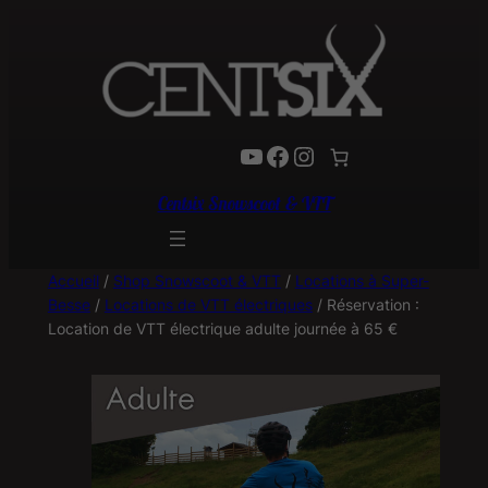
YouTube
Facebook
Instagram
Centsix Snowscoot & VTT
Accueil
/
Shop Snowscoot & VTT
/
Locations à Super-
Besse
/
Locations de VTT électriques
/ Réservation :
Location de VTT électrique adulte journée à 65 €