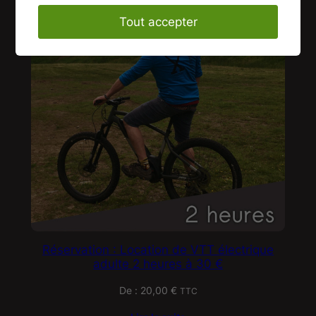
Tout accepter
Réservation : Location de VTT électrique
adulte 2 heures à 30 €
De :
20,00
€
TTC