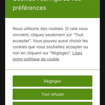
n
i
préférences
Partager :
t
ot
é
at
d
Description
io
Nous utilisons des cookies. Si cela vous
e
n
Informations complémentaires
convient, cliquez seulement sur "Tout
M
cl
accepter". Vous pouvez aussi choisir les
o
ie
Avis (1)
cookies que vous souhaitez accepter ou
u
nt
non en cliquant sur "Réglages".
Lisez
s
Description
notre politique de cookie
s
e
d
Mousse de protection Centsix pour tous les
e
modèles de snowscoot Centsix suspendu et
Réglages
p
rigide (hors snowscoot rigide à barre
r
hydroformée) : convient à tous les modèles
Tout refuser
o
de snowscoot à barre centrale droite.
t