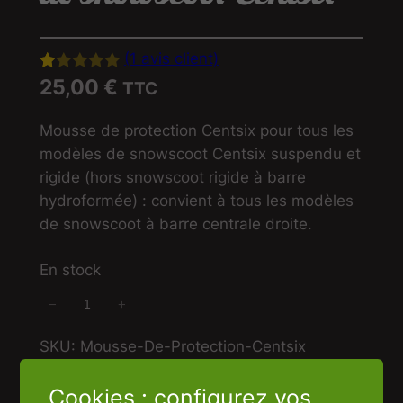
(1 avis client)
25,00
€
N
1
TTC
ot
Mousse de protection Centsix pour tous les
é
modèles de snowscoot Centsix suspendu et
1.
rigide (hors snowscoot rigide à barre
0
hydroformée) : convient à tous les modèles
0
de snowscoot à barre centrale droite.
s
ur
En stock
5
ba
−
+
q
s
u
SKU:
Mousse-De-Protection-Centsix
é
a
Catégorie :
Pièces détachées snowscoot
, 
s
n
Cookies : configurez vos
Univers du Snowscoot
ur
t