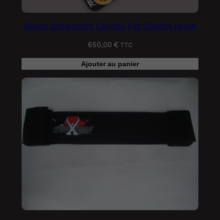
Board snowscoot Centsix Fat ClassiX jaune
650,00
€
TTC
Ajouter au panier