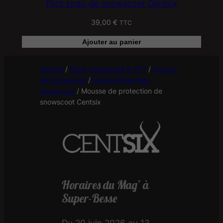
Foot strap de snowscoot Centsix
39,00
€
TTC
Ajouter au panier
Accueil
/
Shop Snowscoot & VTT
/
Univers
du Snowscoot
/
Pièces détachées
snowscoot
/
Mousse de protection de
snowscoot Centsix
Horaires du Mag’ à
Super-Besse