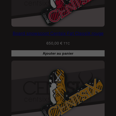
Board snowscoot Centsix Fat ClassiX rouge
650,00
€
TTC
Ajouter au panier