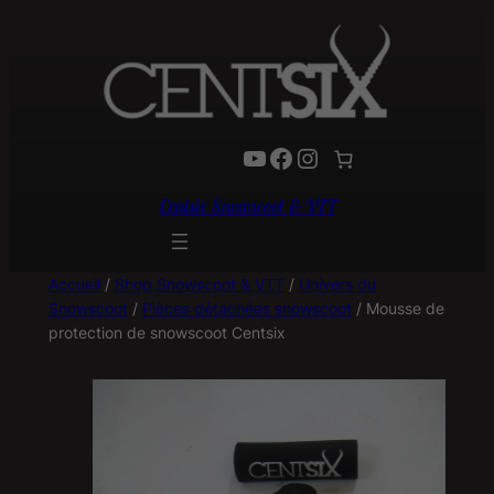
YouTube
Facebook
Instagram
Centsix Snowscoot & VTT
Accueil
/
Shop Snowscoot & VTT
/
Univers du
Snowscoot
/
Pièces détachées snowscoot
/ Mousse de
protection de snowscoot Centsix