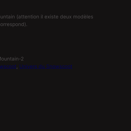
tain (attention il existe deux modèles
 correspond).
ountain-2
owscoot
, 
Univers du Snowscoot