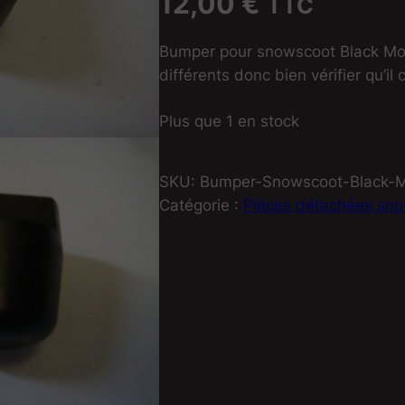
12,00
€
TTC
Bumper pour snowscoot Black Moun
différents donc bien vérifier qu’il
Plus que 1 en stock
SKU:
Bumper-Snowscoot-Black-M
Catégorie :
Pièces détachées sn