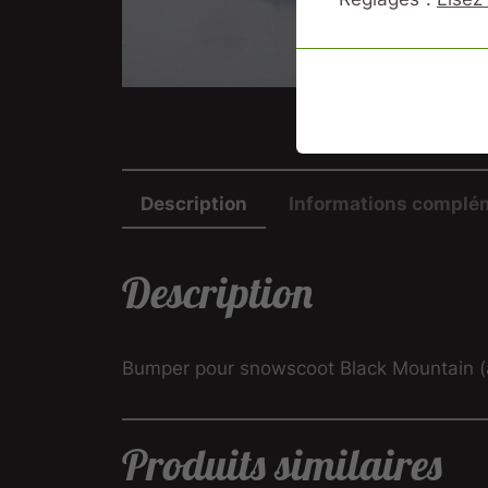
Description
Informations complé
Description
Bumper pour snowscoot Black Mountain (att
Produits similaires