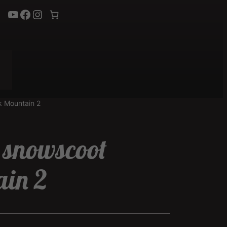
YouTube
Facebook
Instagram
k Mountain 2
 snowscoot
ain 2