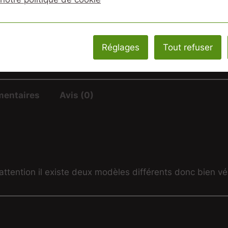
Réglages
Tout refuser
mentaires
Avis (0)
ention il existe deux modèles différents donc bien véri