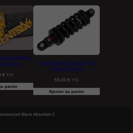
coot Centsix
Amortisseur ressort KS
siX jaune
Tools 165 mm
0
€
TTC
59,00
€
TTC
au panier
Ajouter au panier
snowscoot Black Mountain 2