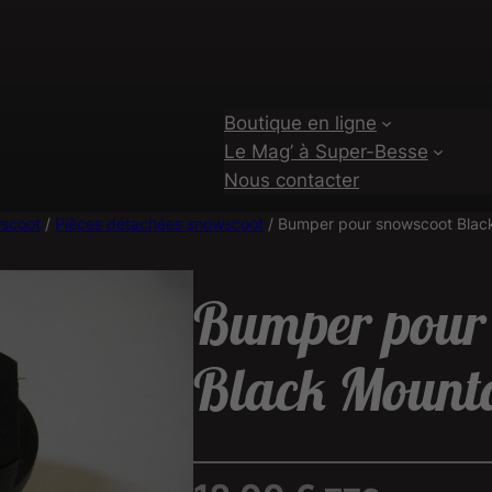
Boutique en ligne
Le Mag’ à Super-Besse
Nous contacter
wscoot
/
Pièces détachées snowscoot
/ Bumper pour snowscoot Blac
Bumper pour
Black Mount