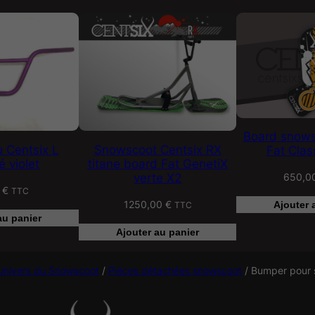
Board snows
 Centsix L
Snowscoot Centsix RX
Fat Clas
 violet
titane board Fat GenetiX
verte X2
650,0
0
€
TTC
1250,00
€
Ajouter 
TTC
au panier
Ajouter au panier
Univers du Snowscoot
/
Pièces détachées snowscoot
/
Bumper pour 