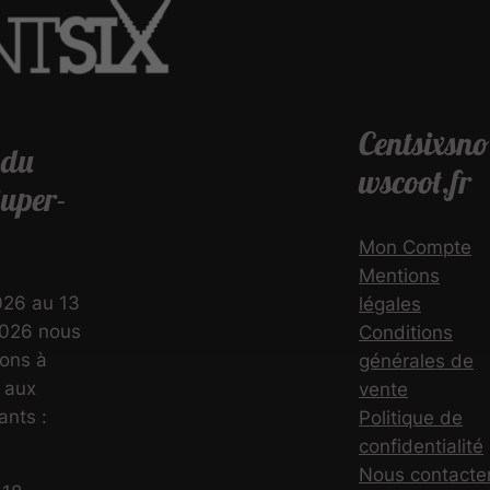
Centsixsno
 du
wscoot.fr
uper-
Mon Compte
Mentions
026 au 13
légales
026 nous
Conditions
lons à
générales de
 aux
vente
ants :
Politique de
confidentialité
Nous contacte