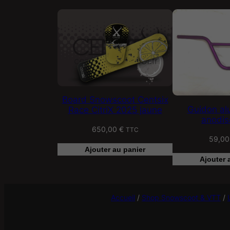
Board Snowscoot Centsix
Guidon alu
Race CitriX 2025 jaune
anodisé
650,00
€
TTC
59,0
Ajouter au panier
Ajouter 
Accueil
/
Shop Snowscoot & VTT
/