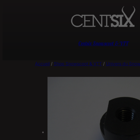
Centsix Snowscoot & VTT
Accueil
/
Shop Snowscoot & VTT
/
Univers du Sno