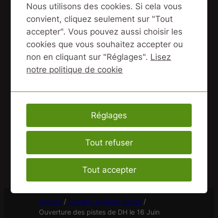
monde attend de pouvoir dévaler les pentes
Nous utilisons des cookies. Si cela vous
de DH ! Et pour connaître toutes les
convient, cliquez seulement sur "Tout
informations sur nos locations de VTT ,
accepter". Vous pouvez aussi choisir les
rendez vous sur la page de
nos locations
cookies que vous souhaitez accepter ou
estivales à Super-Besse
!
non en cliquant sur "Réglages".
Lisez
notre politique de cookie
Partager :
←
Précédente :
Les nouvelles
Réglages
board centsix a découvrir au
shop centsixsnowscoot
Tout refuser
Suivante :
Ouverture du shop
Centsix et des pistes de DH
Tout accepter
décalée !
→
Accueil
/
Le Mag’ à Super-Besse
/
Ouverture des pistes de DH le 16 Juin