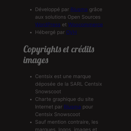
Développé par
Riusma
grâce
aux solutions Open Sources
WordPress
et
Woocommerce
Hébergé par
OVH
Copyrights et crédits
images
Centsix est une marque
déposée de la SARL Centsix
Snowscoot
Charte graphique du site
Internet par
Riusma
pour
Centsix Snowscoot
Sauf mention contraire, les
marques, logos, images et