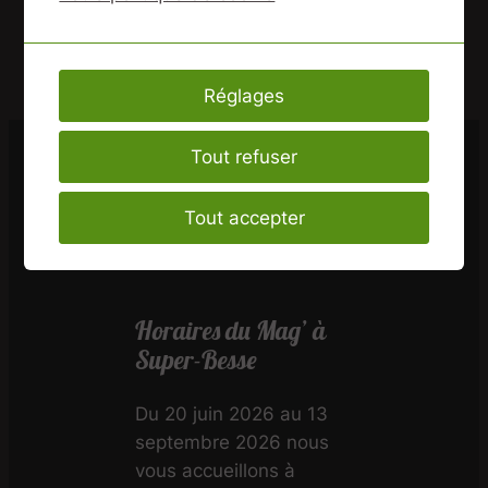
ce dernier n’en soit affectée.
Voir :
politique de
confidentialité
Réglages
Accueil
/
Mentions légales
Tout refuser
Tout accepter
Horaires du Mag’ à
Super-Besse
Du 20 juin 2026 au 13
septembre 2026 nous
vous accueillons à