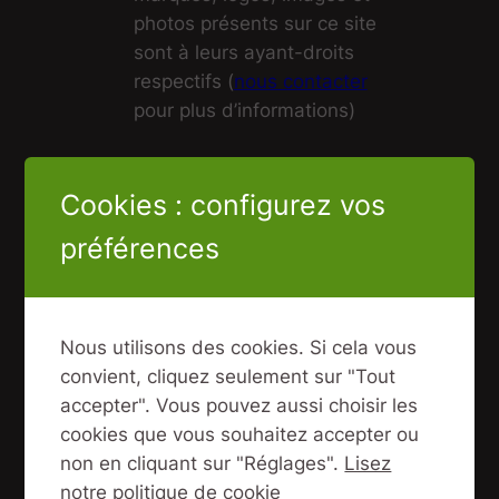
photos présents sur ce site
sont à leurs ayant-droits
respectifs (
nous contacter
pour plus d’informations)
Cookies et politique de
Cookies : configurez vos
confidentialité
préférences
A des fins de gestion des comptes
utilisateurs enregistrés sur le site et
d’analyses statistiques et de
Nous utilisons des cookies. Si cela vous
mesures de l’audience ce site fait
convient, cliquez seulement sur "Tout
usage de cookies et du service
accepter". Vous pouvez aussi choisir les
tiers Google Analytics. Vous pouvez
cookies que vous souhaitez accepter ou
refuser les cookies attribués par ce
non en cliquant sur "Réglages".
Lisez
site sans que votre expérience sur
notre politique de cookie